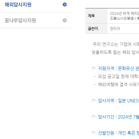
2024년 하계 해
제목
五箇山の合掌造り集
글쓴이
관리자
우리 연구소는 기업의 사회
창출하도록 돕는 해외 답사
○
지원자격 : 문화유산 관
- 모집 공고일 현재 대학
- 해외여행에 결격 사유
○
답사지역 : 일본 UN
○
답사기간 : 2024년 7
○
선발인원 : 개인 혹은 